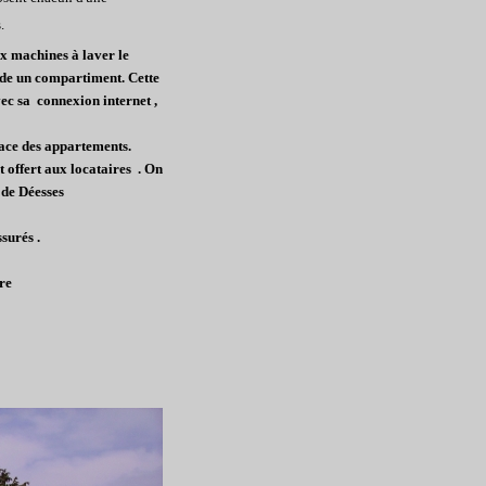
.
x machines à laver le
sède un compartiment. Cette
vec sa connexion internet ,
face des appartements.
t offert aux locataires . On
 de Déesses
surés .
re