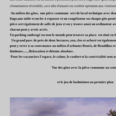
climatisation réversible, ceci afin d'assurer un confort optimum aux visiteurs
Au milieu des gites, une pièce commune sert de local technique avec deu
linge,une table et un fer à repasser et un congélateur ou chaque gite pos
pièce sert également de salle de jeux et on y trouve aussi un ordinateur a
chacun peut y avoir accès.
Un parking ombragé ou tout le monde peut trouver sa place est situé en 
Un grand parc de près de deux hectares, zen, clos et arboré est égalemen
peut y errer à sa convenance au milieu d'arbustes fleuris, de Bouddhas et
hindoues........Relaxation et détente absolues .
Pour les vacanciers l'espace, le calme, le confort et la convivialité sont as
Vue des gites avec la pièce commune au cent
et le jeu de badminton au premier plan