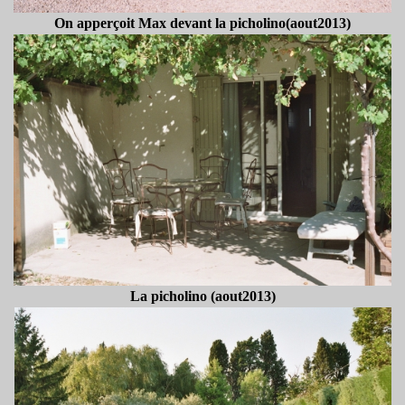
On apperçoit Max devant la picholino(aout2013)
La picholino (aout2013)