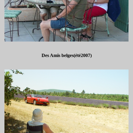
Des Amis belges(été2007)